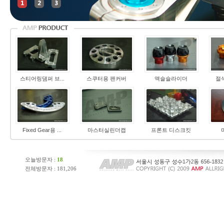
스티어링댐퍼 브...
스쿠터용 팬커버
액슬슬라이더
절
Fixed Gear용 ...
마스터실린더캡
프론트 디스크킷
오늘방문자 :
18
전체방문자 :
181,206